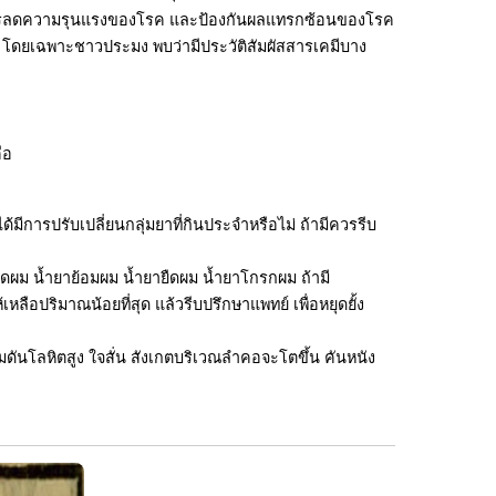
เป็นการลดความรุนแรงของโรค และป้องกันผลแทรกซ้อนของโรค
่า โดยเฉพาะชาวประมง พบว่ามีประวัติสัมผัสสารเคมีบาง
ือ
มีการปรับเปลี่ยนกลุ่มยาที่กินประจำหรือไม่ ถ้ามีควรรีบ
ดัดผม น้ำยาย้อมผม น้ำยายืดผม น้ำยาโกรกผม ถ้ามี
หลือปริมาณน้อยที่สุด แล้วรีบปรึกษาแพทย์ เพื่อหยุดยั้ง
มดันโลหิตสูง ใจสั่น สังเกตบริเวณลำคอจะโตขึ้น คันหนัง