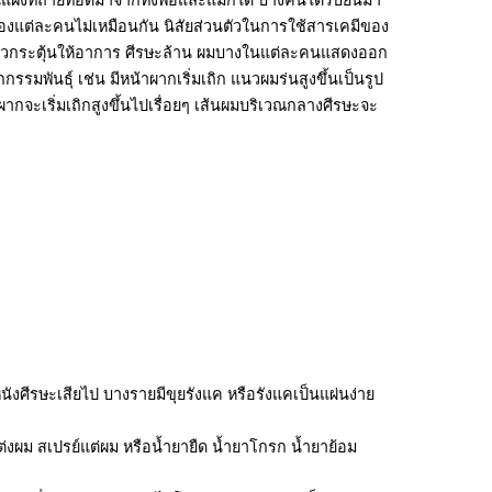
ยีนแฝงที่ถ่ายทอดมาจากทั้งพ่อและแม่ก็ได้ บางคนได้รับยีนมา
องแต่ละคนไม่เหมือนกัน นิสัยส่วนตัวในการใช้สารเคมีของ
็นตัวกระตุ้นให้อาการ ศีรษะล้าน ผมบางในแต่ละคนแสดงออก
รมพันธุ์ เช่น มีหน้าผากเริ่มเถิก แนวผมร่นสูงขึ้นเป็นรูป
กจะเริ่มเถิกสูงขึ้นไปเรื่อยๆ เส้นผมบริเวณกลางศีรษะจะ
นังศีรษะเสียไป บางรายมีขุยรังแค หรือรังแคเป็นแผ่นง่าย
แต่งผม สเปรย์แต่ผม หรือน้ำยายืด น้ำยาโกรก น้ำยาย้อม