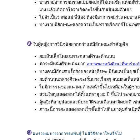
บางรายอาการผมร่วงแบบผิดปกติไม่เด่นชัด แต่ผมที่ร่ว
เอง แล้วเกิดตกใจว่าเกิดอะไรขึ้นกับเส้นผมตัวเอง
ไม่จำเป็นว่าพ่อแม่ พี่น้อง ต้องมีอาการผมร่วง ผมบา
บางรายมีลักษณะของความเป็นชายหรือฮอร์โมนเพศชา
ในผู้หญิงการวินิจฉัยยากกว่าแต่มีลักษณะสำคัญคือ
ผมเส้นเล็กโดยเฉพาะกลางศีรษะด้านบน
มักจะมีหนังศีรษะมันมาก
สภาพของหนังศีรษะที่พบร่วมก
บางคนมีอักเสบเรื้อรังของหนังศีรษะ มีรังแคเป็นขุย
ผมด้านบนกลางศีรษะจะเริ่มบางเรื่อยๆ จนมองเห็นหนัง
ไม่มีการร่นของแนวผมด้านหน้าขึ้นไปเหมือนในผู้ชาย
ส่วนใหญ่แสดงออกได้ตั้งแต่อายุ 30 ปี ขึ้นไป จะพบมา
ผู้หญิงที่อายุน้อยและมีประวัติรอบเดือนมาผิดปกติ 
ภาวะนี้อาจจะแสดงออกเร็วขึ้นถ้าไปกินยาคุมกำเนิดที่
ผมร่วงผมบางจากกรรมพันธุ์ ไม่มีวิธีรักษาใช่หรือไม่