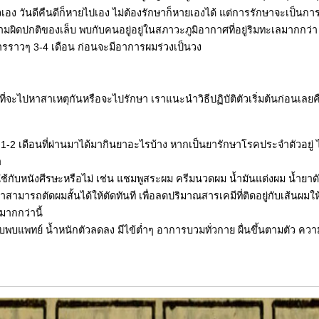
มตัวเอง วันดีคืนดีก็หายไปเอง ไม่ต้องรักษาก็หายเองได้ แต่การรักษาจะ
ามผิดปกติของเล็บ พบกับคนอยู่อยู่ในสภาวะภูมิอากาศที่อยู่ริมทะเลมากกว
รราวๆ 3-4 เดือน ก่อนจะมีอาการผมร่วงเป็นวง
ที่จะไปหาสาเหตุกันหรือจะไปรักษา เราแนะนำวิธีปฏิบัติตัวเริ่มต้นก่อนเลยค
2 เดือนที่ผ่านมาได้มากินยาอะไรบ้าง หากเป็นยารักษาโรคประจำตัวอยู่ ได้
า
ี่ใช้กับหนังศีรษะหรือไม่ เช่น แชมพูสระผม ครีมนวดผม น้ำมันแต่งผม น้ำยา
ามารถตัดผมสั้นได้ให้ตัดทันที เพื่อลดปริมาณสารเคมีที่ติดอยู่กับเส้นผมให้เ
ากกว่านี้
พบแพทย์ น้ำหนักตัวลดลง มีไข้ต่ำๆ อาการบวมทั่วกาย ผื่นขึ้นตามตัว ควา