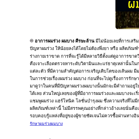
รักษา
ค่า
รักษา
อาการผมร่วง ผมบาง ศีรษะล้าน
มีไม่น้อยเลยที่การเสริ
ปัญหาผมร่วง ให้น้อยลงได้โดยไม่ต้องพึ่งยา หรือ ผลิตภัณฑ์
ผม
ร่างกายเราขาด การที่จะรู้ได้มีหลายวิธีตั้งแต่ดูอาการขา
ร่วง
คือเจาะเลือดตรวจหาระดับวิตามินและแร่ธาตุเหล่านั้นในกร
แต่ละตัว ที่มีความสำคัญต่อการเจริญเติบโตของเส้นผม
ในการช่วยเรื่องผมร่วง ผมบาง ก่อนที่จะไปดูเรื่องการรัก
ติดต่อ
มาดูว่าในคนที่มีปัญหาผมร่วงผมบางนั้นมักจะมีคำถามอยู
ตรวจ
ได้เลย ส่วนใหญ่เลยของผู้ที่มีอาการผมร่วงและผมบางจะเริ่ม
แชมพูผมร่วง แฮร์โทนิค โลชั่นบำรุงผม ซึ่งความจริงที่ไม่ม
ผลิตภัณฑ์เหล่านี้ ไม่มีสรรพคุณอย่างที่กล่าวอ้างเลยนั่น
สาเหตุ
รอบคอบรู้แหล่งที่อยู่ของผู้ขายชัดเจนไม่ควรซื้อผ่านทางอิ
ผม
รักษาผมร่วงผมบาง
ร่วง