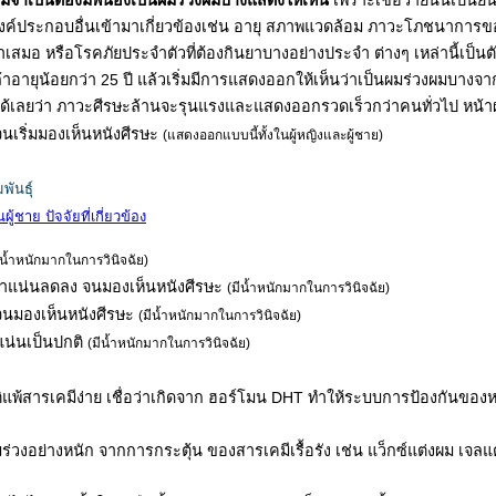
ม่จำเป็นต้องมีพี่น้องเป็นผมร่วงผมบางแสดงให้เห็น
เพราะเชื่อว่ายีนนี้เป็น
องค์ประกอบอื่นเข้ามาเกี่ยวข้องเช่น อายุ สภาพแวดล้อม ภาวะโภชนาการข
เสมอ หรือโรคภัยประจำตัวที่ต้องกินยาบางอย่างประจำ ต่างๆ เหล่านี้เป
าอายุน้อยกว่า 25 ปี แล้วเริ่มมีการแสดงออกให้เห็นว่าเป็นผมร่วงผมบางจากกร
ด้เลยว่า ภาวะศีรษะล้านจะรุนแรงและแสดงออกรวดเร็วกว่าคนทั่วไป หน้าผา
นเริ่มมองเห็นหนังศีรษะ
(แสดงออกแบบนี้ทั้งในผู้หญิงและผู้ชาย)
ันธุ์
้ชาย ปัจจัยที่เกี่ยวข้อง
ีน้ำหนักมากในการวินิจฉัย)
นาแน่นลดลง จนมองเห็นหนังศีรษะ
(มีน้ำหนักมากในการวินิจฉัย)
จนมองเห็นหนังศีรษะ
(มีน้ำหนักมากในการวินิจฉัย)
แน่นเป็นปกติ
(มีน้ำหนักมากในการวินิจฉัย)
ัติแพ้สารเคมีง่าย เชื่อว่าเกิดจาก ฮอร์โมน DHT ทำให้ระบบการป้องกันของห
มร่วงอย่างหนัก จากการกระตุ้น ของสารเคมีเรื้อรัง เช่น แว็กซ์แต่งผม เจล