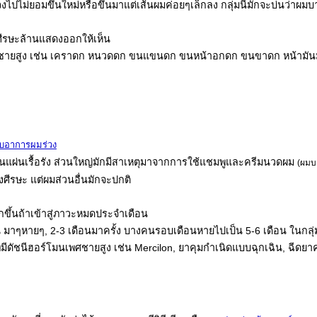
งไปไม่ยอมขึ้นใหม่หรือขึ้นมาแต่เส้นผมค่อยๆเล็กลง กลุ่มนี้มักจะบ่นว่าผมบ
ง ศีรษะล้านแสดงออกให้เห็น
ยสูง เช่น เคราดก หนวดดก ขนแขนดก ขนหน้าอกดก ขนขาดก หน้ามันมาก ม
ับอาการผมร่วง
เป็นแผ่นเรื้อรัง ส่วนใหญ่มักมีสาเหตุมาจากการใช้แชมพูและครีมนวดผม
(ผมบ
ศีรษะ แต่ผมส่วนอื่นมักจะปกติ
กขึ้นถ้าเข้าสู่ภาวะหมดประจำเดือน
เช่น มาๆหายๆ, 2-3 เดือนมาครั้ง บางคนรอบเดือนหายไปเป็น 5-6 เดือน ในก
มีดัชนีฮอร์โมนเพศชายสูง เช่น Mercilon, ยาคุมกำเนิดแบบฉุกเฉิน, ฉีดยาค