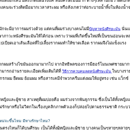
ุดแดงอักเสบ มีสะเก็ดแผ่นรังแค หนังศีรษะมันมาก ต่างๆเหล่านี้ถือว่าผิดป
นจะร่วงติดมือมากเวลาสระผม หรือสังเกตว่าท่อระบายน้ำทิ้งในห้องน้ำจะ
น มักจะมีอาการผมร่วงด้วย แต่คนที่ผมร่วงบางคนไม่มี
นั่นแ
ปัญหาหนังศีรษะมัน
วะหนังศีรษะมันให้ได้ก่อน เพราะว่าผมที่เกิดขึ้นใหม่ที่เป็นขนอ่อนจะหลุดร่ว
บียดเอาเส้นเลือดที่ไปเลี้ยงรากผมทำให้ขาดเลือด รากผมจึงไม่แข็งแรง
รากผมสร้างไขมันออกมามากไป จากอิทธิพลของการมีฮอร์โมนเพศชายมากระต
ารถอ่านรายละเอียดเพิ่มเติมได้ที่
ในบางรายผ
วิธีการควบคุมลดหนังศีรษะมัน
ำยาโกรกผม ยืดผม ย้อมผม หรือสารเคมีจำพวกครีมแต่งผมให้อยู่ทรง เช่น แว็กซ์
หญิงและผู้ชาย สาเหตุที่ผมบ่อยคือ ผมร่วงจากพันธุกรรม ซึ่งเป็นได้ทั้งหญิง
ม่รักษาหรือไม่วิตกในเรื่องบุคลิกภาพตัวเองก็ปล่อยไปตามธรรมชาติ กร
ใหม่จะขึ้นไหม มีทางรักษาไหม?
ึ้นตรงไหนก็ได้บนศีรษะ เป็นได้ทั้งผู้หญิงและผู้ชาย บางคนเป็นๆหายๆหลายๆค