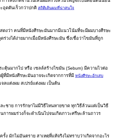
กติ การสังเกตจำนวนเส้นผมที่ร่วงส่วนใหญ่จะเป็นตอนตื่นนอน
อุดตันเร็วกว่าปกติ
สถิติเส้นผมที่น่าสนใจ
สดงว่า คนที่มีหนังศีรษะมันมากมีแนวโน้มที่จะมีผมบางศีรษะ
งได้ง่ายมากเมื่อมีหนังศีรษะมัน ซึ่งเชื่อว่าไขมันที่ถูก
ุ้นมากไป หรือ เซลล์สร้างไขมัน (Sebum) มีความไวต่อ
ู้ที่มีหนังศีรษะมันอาจจะเกิดจากการที่มี
หนังศีรษะอักเสบ
 เจลแต่งผม สเปรย์แต่งผม เป็นต้น
และชาย การรักษาไม่มีวิธีไหนหายขาด ทุกวิธีล้วนแต่เป็นวิธี
ะบวนการผมร่วงก็จะดำเนินไปจนเกิดภาวะศรีษะล้านถาวร
รั้ง มักไม่อันตราย สาเหตุที่แท้จริงไม่ทราบว่าเกิดจากอะไร