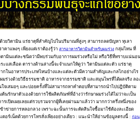
มด้วยวิตามิน แร่ธาตุที่สำคัญไปในปริมาณที่สูงๆ สามารถลดปัญหา ทุเลา
ราคาแพงๆ เพียงแต่เราต้องรู้ว่า
กลุ่มไหน ที่
สารอาหารวิตามินสำหรับผมร่วง
ดวิตามินแต่ละชนิดว่ามีพบร่วมกับอาการผมร่วงหรือไม่ หรือวิธีที่ทราบแน่นอ
ะแสเลือด ตารางด้านล่างนี้จะจำแนกให้ดูว่า วิตามินแต่ละตัว แร่ธาตุ
 มีมากในอาหารประเภทไหนบ้างและแต่ละตัวมีความสำคัญและกลไกอย่างไร
ษาผมร่วงด้วยวิธีธรรมชาติ อาหารจากธรรมชาติ และสมุนไพรที่ได้ผลจริง ลอ
่ในใจเสมอๆ และบ่อยครั้งที่ไม่สามารถหาคำตอบที่สามารถนำไปปฎิบัติตาม
ต้นรักษาตัวเองด้วยการใช้ผลิตภัณฑ์ที่อ้างว่ารักษาผมร่วงได้ไม่ว่าจะเป็น
ีการเปิดเผยเลยแต่รวบรวมจากผู้ที่เคยผ่านมาแล้วว่า มากกว่าครึ่งหนึ่งของ
คือเข้าข่ายการหลอกลวง เพราะฉะนั้นการจะตัดสินใจซื้อมาใช้ต้องละเอียด
นเตอร์เน็ตด้วยการโทรสั่งเพียงอย่างเดียว : แนะนำให้อ่านข้อมูลตรงนี้ :
ก่อน