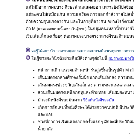
ไม่จำเป็นต้องมีพ่อหรือแม่ แสดงผมบางศีรษะล้านให้เห็น ไ
แต่ไม่มีอาการผมบาง ศีรษะล้านแสดงออก เพราะยังมีปัจจัย
แต่ละคนไม่เหมือนกัน ความเครียด การออกกำลังกายไม่สม่ำ
ด้วยความรุนแรงต่างกัน และในอายุที่ต่างกัน อย่างไรก็ตามถ้
ตัว M
ในกลุ่มคนเหล่านี้ทำนายไ
(แสดงออกแบบนี้เฉพาะในผู้ชาย)
เริ่มเส้นเล็กลงเรื่อยๆ ต่อมาผมจะบางตรงกลางศีรษะด้านบนจ
จะรู้ได้อย่างไร ว่าสาเหตุของผมร่วงผมบางมีสาเหตุมาจากกรรมพ
ในผู้ชายจะวินิจฉัยง่ายคือมีสิ่งต่างๆต่อไปนี้
ผมร่วงผมบางในผู
หน้าผากเถิก แนวผมด้านหน้าร่นสูงขึ้นเป็นรูปตัว M
(ม
เส้นผมตรงกลางศีรษะเริ่มมีขนาดเส้นเล็กลง ความห
เส้นผมตรงช่วงขวัญเส้นเล็กลง ความหนาแน่นลดลง 
ส่วนเส้นผมตรงเหนือกกหูและท้ายทอย เส้นผมจะหนา
มักจะมีหนังศีรษะมันมาก
วิธีแก้หนังศีรษะมัน
เกิดการอักเสบที่หนังศีรษะได้ง่ายกว่าคนปกติ มีประว
และบ่อย
ช่วงที่อาการเริ่มแสดงออกครั้งแรกๆ มักจะมีประวัติผ
น้ำยาดัด