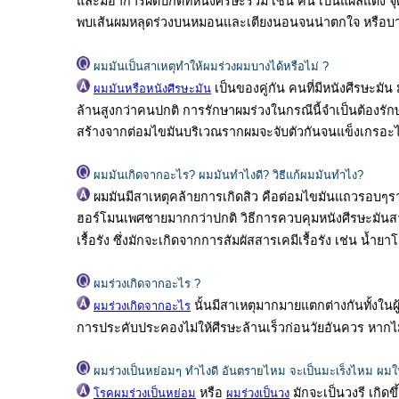
และมีอาการผิดปกติที่หนังศีรษะร่วม เช่น คัน เป็นแผลแดง จ
พบเส้นผมหลุดร่วงบนหมอนและเตียงนอนจนน่าตกใจ หรือบางค
ผมมันเป็นสาเหตุทำให้ผมร่วงผมบางได้หรือไม่ ?
เป็นของคู่กัน คนที่มีหนังศีรษะมั
ผมมันหรือหนังศีรษะมัน
ล้านสูงกว่าคนปกติ การรักษาผมร่วงในกรณีนี้จำเป็นต้องรักษาภา
สร้างจากต่อมไขมันบริเวณรากผมจะจับตัวกันจนแข็งเกรอะไปเ
ผมมันเกิดจากอะไร? ผมมันทำไงดี? วิธีแก้ผมมันทำไง?
ผมมันมีสาเหตุคล้ายการเกิดสิว คือต่อมไขมันแถวรอบๆ
ฮอร์โมนเพศชายมากกว่าปกติ วิธีการควบคุมหนังศีรษะมันสาม
เรื้อรัง ซึ่งมักจะเกิดจากการสัมผัสสารเคมีเรื้อรัง เช่น น้
ผมร่วงเกิดจากอะไร ?
นั้นมีสาเหตุมากมายแตกต่างกันทั้งในผู้
ผมร่วงเกิดจากอะไร
การประคับประคองไม่ให้ศีรษะล้านเร็วก่อนวัยอันควร หากไ
ผมร่วงเป็นหย่อมๆ ทำไงดี อันตรายไหม จะเป็นมะเร็งไหม ผม
หรือ
มักจะเป็นวงรี เกิดข
โรคผมร่วงเป็นหย่อม
ผมร่วงเป็นวง